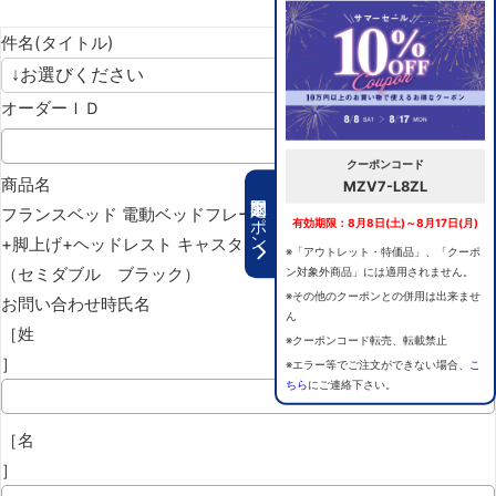
件名(タイトル)
オーダーＩＤ
クーポンコード
商品名
MZV7-L8ZL
期間限定クーポン
フランスベッド 電動ベッドフレーム グランサス GS-12F 背上げ
有効期限：8月8日(土)～8月17日(月)
+脚上げ+ヘッドレスト キャスター
※「アウトレット・特価品」、「クーポ
（セミダブル ブラック）
ン対象外商品」には適用されません。
※その他のクーポンとの併用は出来ませ
お問い合わせ時氏名
ん
［姓
※クーポンコード転売、転載禁止
］
※エラー等でご注文ができない場合、
こ
ちら
にご連絡下さい。
［名
］