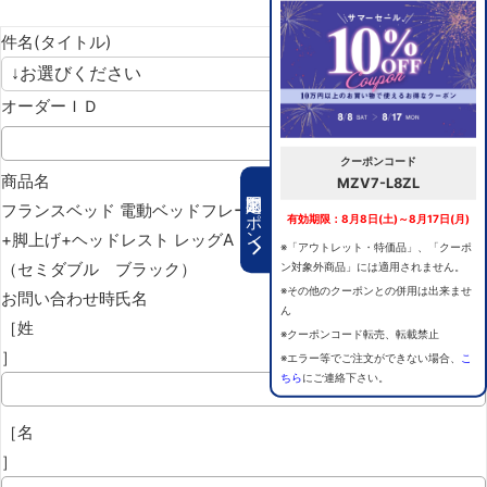
件名(タイトル)
オーダーＩＤ
クーポンコード
商品名
MZV7-L8ZL
期間限定クーポン
フランスベッド 電動ベッドフレーム グランサス GS-11F 背上げ
有効期限：8月8日(土)～8月17日(月)
+脚上げ+ヘッドレスト レッグA
※「アウトレット・特価品」、「クーポ
（セミダブル ブラック）
ン対象外商品」には適用されません。
※その他のクーポンとの併用は出来ませ
お問い合わせ時氏名
ん
［姓
※クーポンコード転売、転載禁止
］
※エラー等でご注文ができない場合、
こ
ちら
にご連絡下さい。
［名
］