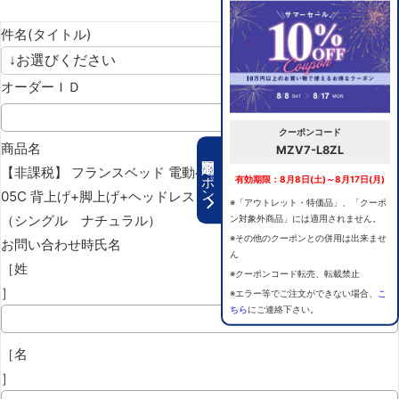
件名(タイトル)
オーダーＩＤ
クーポンコード
商品名
MZV7-L8ZL
期間限定クーポン
【非課税】 フランスベッド 電動ベッドフレーム グランサス GS-
有効期限：8月8日(土)～8月17日(月)
05C 背上げ+脚上げ+ヘッドレスト+上下昇降 レッグA
※「アウトレット・特価品」、「クーポ
（シングル ナチュラル）
ン対象外商品」には適用されません。
※その他のクーポンとの併用は出来ませ
お問い合わせ時氏名
ん
［姓
※クーポンコード転売、転載禁止
］
※エラー等でご注文ができない場合、
こ
ちら
にご連絡下さい。
［名
］