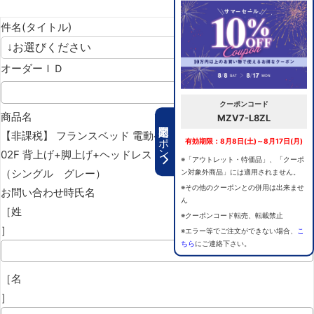
件名(タイトル)
オーダーＩＤ
クーポンコード
商品名
MZV7-L8ZL
期間限定クーポン
【非課税】 フランスベッド 電動ベッドフレーム グランサス GS-
有効期限：8月8日(土)～8月17日(月)
02F 背上げ+脚上げ+ヘッドレスト+上下昇降 レッグB
※「アウトレット・特価品」、「クーポ
（シングル グレー）
ン対象外商品」には適用されません。
※その他のクーポンとの併用は出来ませ
お問い合わせ時氏名
ん
［姓
※クーポンコード転売、転載禁止
］
※エラー等でご注文ができない場合、
こ
ちら
にご連絡下さい。
［名
］