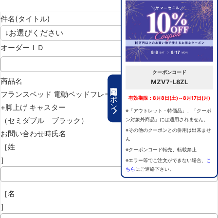
件名(タイトル)
オーダーＩＤ
クーポンコード
商品名
MZV7-L8ZL
期間限定クーポン
フランスベッド 電動ベッドフレーム グランサス GS-12F 背上げ
有効期限：8月8日(土)～8月17日(月)
+脚上げ キャスター
※「アウトレット・特価品」、「クーポ
（セミダブル ブラック）
ン対象外商品」には適用されません。
※その他のクーポンとの併用は出来ませ
お問い合わせ時氏名
ん
［姓
※クーポンコード転売、転載禁止
］
※エラー等でご注文ができない場合、
こ
ちら
にご連絡下さい。
［名
］