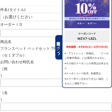
件名(タイトル)
オーダーＩＤ
クーポンコード
MZV7-L8ZL
期間限定クーポン
商品名
有効期限：8月8日(土)～8月17日(月)
フランスベッド ベッドセット TFB-221 / TD-ラメール
※「アウトレット・特価品」、「クーポ
（セミダブル）
ン対象外商品」には適用されません。
お問い合わせ時氏名
※その他のクーポンとの併用は出来ませ
［姓
ん
※クーポンコード転売、転載禁止
］
※エラー等でご注文ができない場合、
こ
ちら
にご連絡下さい。
［名
］