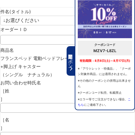
件名(タイトル)
オーダーＩＤ
クーポンコード
商品名
MZV7-L8ZL
期間限定クーポン
フランスベッド 電動ベッドフレーム グランサス GS-07C 背上げ
有効期限：8月8日(土)～8月17日(月)
+脚上げ キャスター
※「アウトレット・特価品」、「クーポ
（シングル ナチュラル）
ン対象外商品」には適用されません。
※その他のクーポンとの併用は出来ませ
お問い合わせ時氏名
ん
［姓
※クーポンコード転売、転載禁止
］
※エラー等でご注文ができない場合、
こ
ちら
にご連絡下さい。
［名
］