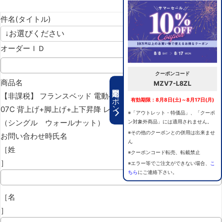
件名(タイトル)
オーダーＩＤ
クーポンコード
商品名
MZV7-L8ZL
期間限定クーポン
【非課税】 フランスベッド 電動ベッドフレーム グランサス GS-
有効期限：8月8日(土)～8月17日(月)
07C 背上げ+脚上げ+上下昇降 レッグB
※「アウトレット・特価品」、「クーポ
（シングル ウォールナット）
ン対象外商品」には適用されません。
※その他のクーポンとの併用は出来ませ
お問い合わせ時氏名
ん
［姓
※クーポンコード転売、転載禁止
］
※エラー等でご注文ができない場合、
こ
ちら
にご連絡下さい。
［名
］