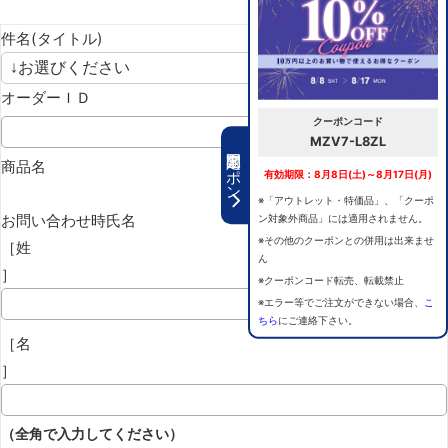
件名(タイトル)
オーダーＩＤ
クーポンコード
MZV7-L8ZL
期間限定クーポン
商品名
有効期限：8月8日(土)～8月17日(月)
※「アウトレット・特価品」、「クーポ
お問い合わせ時氏名
ン対象外商品」には適用されません。
※その他のクーポンとの併用は出来ませ
［姓
ん
］
※クーポンコード転売、転載禁止
※エラー等でご注文ができない場合、
こ
ちら
にご連絡下さい。
［名
］
（全角で入力してください）