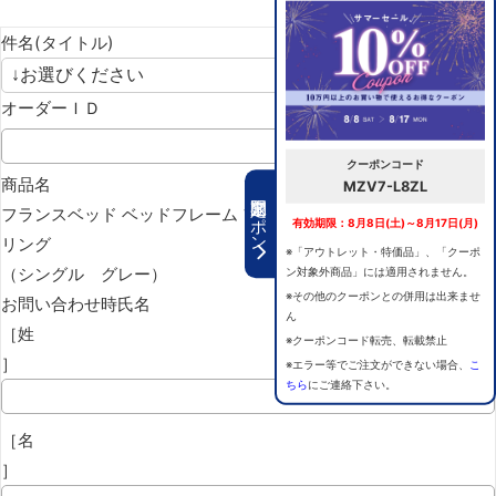
件名(タイトル)
オーダーＩＤ
クーポンコード
商品名
MZV7-L8ZL
期間限定クーポン
フランスベッド ベッドフレーム ファディア FAD-C2 ダブルスプ
有効期限：8月8日(土)～8月17日(月)
リング
※「アウトレット・特価品」、「クーポ
（シングル グレー）
ン対象外商品」には適用されません。
※その他のクーポンとの併用は出来ませ
お問い合わせ時氏名
ん
［姓
※クーポンコード転売、転載禁止
］
※エラー等でご注文ができない場合、
こ
ちら
にご連絡下さい。
［名
］