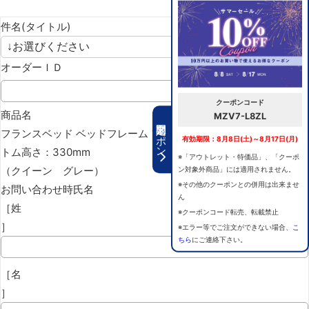
件名(タイトル)
オーダーＩＤ
クーポンコード
商品名
MZV7-L8ZL
期間限定クーポン
フランスベッド ベッドフレーム ファディア FAD-C2 引き出し ボ
有効期限：8月8日(土)～8月17日(月)
トム高さ：330mm
※「アウトレット・特価品」、「クーポ
（クイーン グレー）
ン対象外商品」には適用されません。
※その他のクーポンとの併用は出来ませ
お問い合わせ時氏名
ん
［姓
※クーポンコード転売、転載禁止
］
※エラー等でご注文ができない場合、
こ
ちら
にご連絡下さい。
［名
］