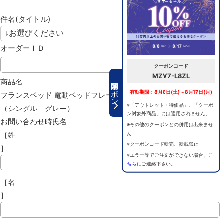
件名(タイトル)
オーダーＩＤ
クーポンコード
MZV7-L8ZL
期間限定クーポン
商品名
有効期限：8月8日(土)～8月17日(月)
フランスベッド 電動ベッドフレーム ファディア FAD-FF
※「アウトレット・特価品」、「クーポ
（シングル グレー）
ン対象外商品」には適用されません。
お問い合わせ時氏名
※その他のクーポンとの併用は出来ませ
［姓
ん
※クーポンコード転売、転載禁止
］
※エラー等でご注文ができない場合、
こ
ちら
にご連絡下さい。
［名
］