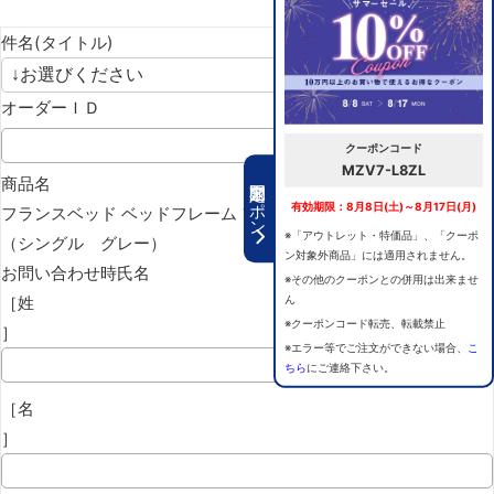
件名(タイトル)
オーダーＩＤ
クーポンコード
MZV7-L8ZL
期間限定クーポン
商品名
有効期限：8月8日(土)～8月17日(月)
フランスベッド ベッドフレーム ファディア FAD-FF レッグ
※「アウトレット・特価品」、「クーポ
（シングル グレー）
ン対象外商品」には適用されません。
お問い合わせ時氏名
※その他のクーポンとの併用は出来ませ
［姓
ん
※クーポンコード転売、転載禁止
］
※エラー等でご注文ができない場合、
こ
ちら
にご連絡下さい。
［名
］