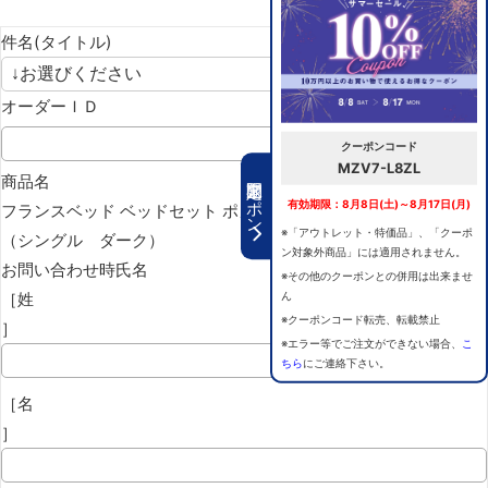
件名(タイトル)
オーダーＩＤ
クーポンコード
MZV7-L8ZL
期間限定クーポン
商品名
有効期限：8月8日(土)～8月17日(月)
フランスベッド ベッドセット ポメロ01F TW-010α
※「アウトレット・特価品」、「クーポ
（シングル ダーク）
ン対象外商品」には適用されません。
お問い合わせ時氏名
※その他のクーポンとの併用は出来ませ
［姓
ん
※クーポンコード転売、転載禁止
］
※エラー等でご注文ができない場合、
こ
ちら
にご連絡下さい。
［名
］