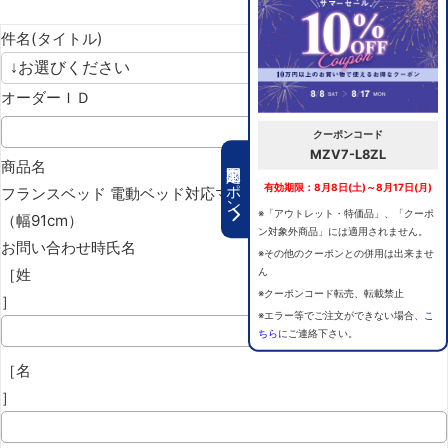
件名(タイトル)
オーダーＩＤ
クーポンコード
MZV7-L8ZL
期間限定クーポン
商品名
有効期限：8月8日(土)～8月17日(月)
フランスベッド 電動ベッド対応マットレス マイクロRX-DLX
※「アウトレット・特価品」、「クーポ
（幅91cm）
ン対象外商品」には適用されません。
お問い合わせ時氏名
※その他のクーポンとの併用は出来ませ
［姓
ん
※クーポンコード転売、転載禁止
］
※エラー等でご注文ができない場合、
こ
ちら
にご連絡下さい。
［名
］