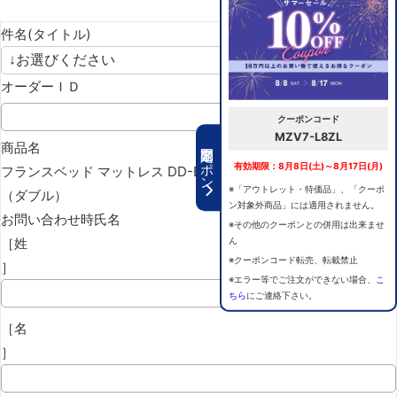
件名(タイトル)
オーダーＩＤ
クーポンコード
MZV7-L8ZL
期間限定クーポン
商品名
有効期限：8月8日(土)～8月17日(月)
フランスベッド マットレス DD-BAE-ロイヤル
※「アウトレット・特価品」、「クーポ
（ダブル）
ン対象外商品」には適用されません。
お問い合わせ時氏名
※その他のクーポンとの併用は出来ませ
［姓
ん
※クーポンコード転売、転載禁止
］
※エラー等でご注文ができない場合、
こ
ちら
にご連絡下さい。
［名
］