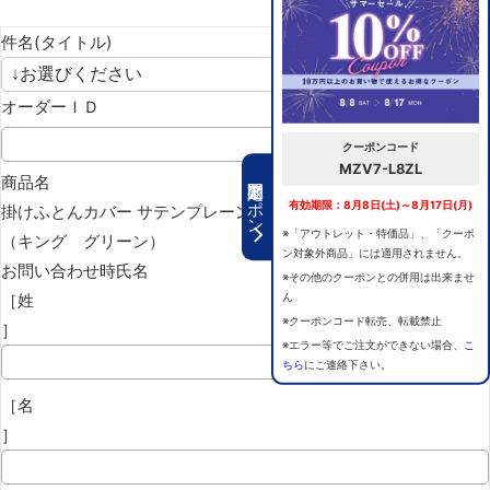
件名(タイトル)
オーダーＩＤ
クーポンコード
MZV7-L8ZL
期間限定クーポン
商品名
有効期限：8月8日(土)～8月17日(月)
掛けふとんカバー サテンプレーン グリーン
※「アウトレット・特価品」、「クーポ
（キング グリーン）
ン対象外商品」には適用されません。
お問い合わせ時氏名
※その他のクーポンとの併用は出来ませ
［姓
ん
※クーポンコード転売、転載禁止
］
※エラー等でご注文ができない場合、
こ
ちら
にご連絡下さい。
［名
］