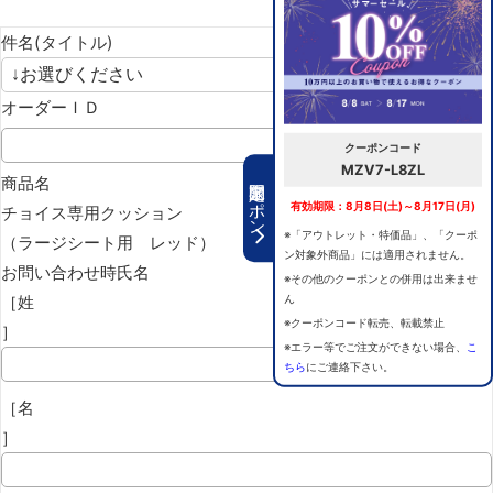
件名(タイトル)
オーダーＩＤ
クーポンコード
MZV7-L8ZL
期間限定クーポン
商品名
有効期限：8月8日(土)～8月17日(月)
チョイス専用クッション
※「アウトレット・特価品」、「クーポ
（ラージシート用 レッド）
ン対象外商品」には適用されません。
お問い合わせ時氏名
※その他のクーポンとの併用は出来ませ
［姓
ん
※クーポンコード転売、転載禁止
］
※エラー等でご注文ができない場合、
こ
ちら
にご連絡下さい。
［名
］