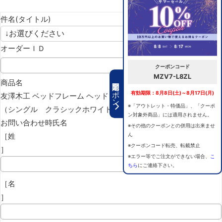
件名(タイトル)
オーダーＩＤ
クーポンコード
MZV7-L8ZL
期間限定クーポン
商品名
有効期限：8月8日(土)～8月17日(月)
友澤木工 ベッドフレーム ヘッドレスプレーンベッド
※「アウトレット・特価品」、「クーポ
（シングル クラシックホワイト）
ン対象外商品」には適用されません。
お問い合わせ時氏名
※その他のクーポンとの併用は出来ませ
［姓
ん
※クーポンコード転売、転載禁止
］
※エラー等でご注文ができない場合、
こ
ちら
にご連絡下さい。
［名
］