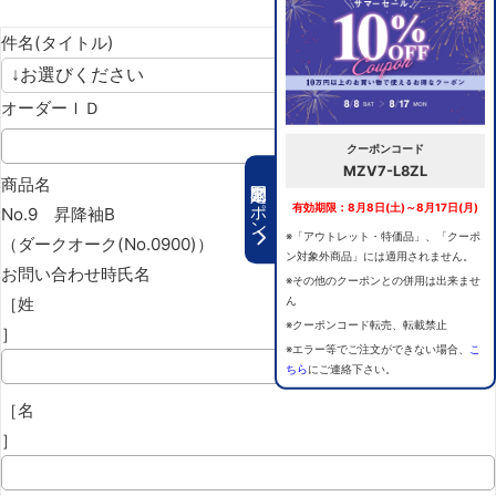
件名(タイトル)
オーダーＩＤ
クーポンコード
MZV7-L8ZL
期間限定クーポン
商品名
有効期限：8月8日(土)～8月17日(月)
No.9 昇降袖B
※「アウトレット・特価品」、「クーポ
（ダークオーク(No.0900)）
ン対象外商品」には適用されません。
お問い合わせ時氏名
※その他のクーポンとの併用は出来ませ
［姓
ん
※クーポンコード転売、転載禁止
］
※エラー等でご注文ができない場合、
こ
ちら
にご連絡下さい。
［名
］