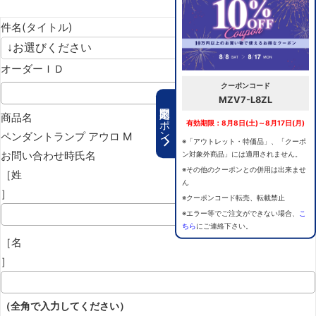
件名(タイトル)
オーダーＩＤ
クーポンコード
MZV7-L8ZL
期間限定クーポン
商品名
有効期限：8月8日(土)～8月17日(月)
ペンダントランプ アウロ M
※「アウトレット・特価品」、「クーポ
お問い合わせ時氏名
ン対象外商品」には適用されません。
※その他のクーポンとの併用は出来ませ
［姓
ん
］
※クーポンコード転売、転載禁止
※エラー等でご注文ができない場合、
こ
ちら
にご連絡下さい。
［名
］
（全角で入力してください）