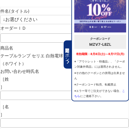
件名(タイトル)
オーダーＩＤ
クーポンコード
MZV7-L8ZL
期間限定クーポン
商品名
有効期限：8月8日(土)～8月17日(月)
テーブルランプ セリエ 白熱電球
※「アウトレット・特価品」、「クーポ
（ホワイト）
ン対象外商品」には適用されません。
お問い合わせ時氏名
※その他のクーポンとの併用は出来ませ
［姓
ん
※クーポンコード転売、転載禁止
］
※エラー等でご注文ができない場合、
こ
ちら
にご連絡下さい。
［名
］