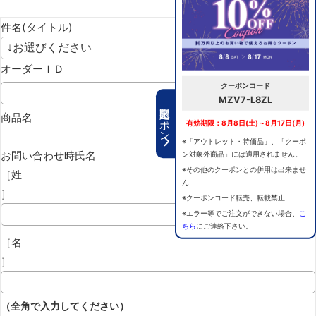
件名(タイトル)
オーダーＩＤ
クーポンコード
MZV7-L8ZL
期間限定クーポン
商品名
有効期限：8月8日(土)～8月17日(月)
※「アウトレット・特価品」、「クーポ
お問い合わせ時氏名
ン対象外商品」には適用されません。
※その他のクーポンとの併用は出来ませ
［姓
ん
］
※クーポンコード転売、転載禁止
※エラー等でご注文ができない場合、
こ
ちら
にご連絡下さい。
［名
］
（全角で入力してください）