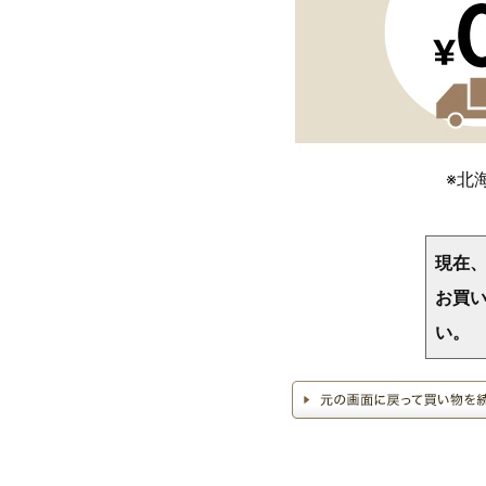
※北
現在
お買い
い。
>