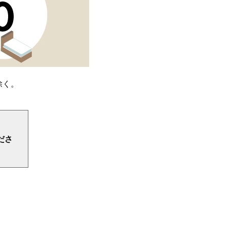
除く。
ださ