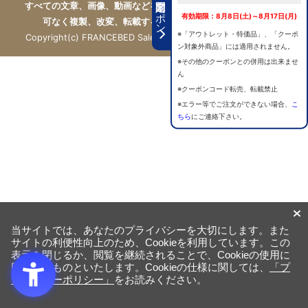
期間限定クーポン
すべての文章、画像、動画などを、私的利用の範囲を超えて、許
有効期限：8月8日(土)～8月17日(月)
可なく複製、改変、転載することは禁じられています。
※「アウトレット・特価品」、「クーポ
Copyright(c) FRANCEBED Sales Co., ltd. All Rights Reserved.
ン対象外商品」には適用されません。
※その他のクーポンとの併用は出来ませ
ん
※クーポンコード転売、転載禁止
※エラー等でご注文ができない場合、
こ
ちら
にご連絡下さい。
当サイトでは、あなたのプライバシーを大切にします。また
サイトの利便性向上のため、Cookieを利用しています。この
表示を閉じるか、閲覧を継続されることで、Cookieの使用に
同意するものといたします。Cookieの仕様に関しては、
「プ
ライバシーポリシー」
をお読みください。