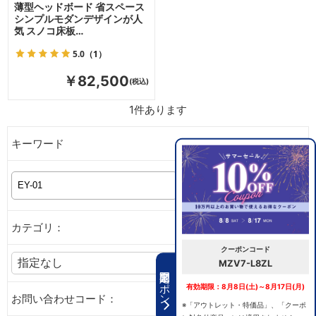
薄型ヘッドボード 省スペース
シンプルモダンデザインが人
気 スノコ床板…
5.0
（1）
￥82,500
1
件あります
キーワード
カテゴリ：
クーポンコード
MZV7-L8ZL
期間限定クーポン
有効期限：8月8日(土)～8月17日(月)
お問い合わせコード：
※「アウトレット・特価品」、「クーポ