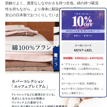
肌触りよく、適度なしなやかさを持つ生地。綿の持つ吸湿
性を持ちながら、より身体に馴染む生地を目指しました。
安心の日本製でおつくりしています。
クーポンコード
MZV7-L8ZL
期間限定クーポン
有効期限：8月8日(土)～8月17日(月)
※「アウトレット・特価品」、「クーポ
ン対象外商品」には適用されません。
※その他のクーポンとの併用は出来ませ
ん
※クーポンコード転売、転載禁止
※エラー等でご注文ができない場合、
こ
ちら
にご連絡下さい。