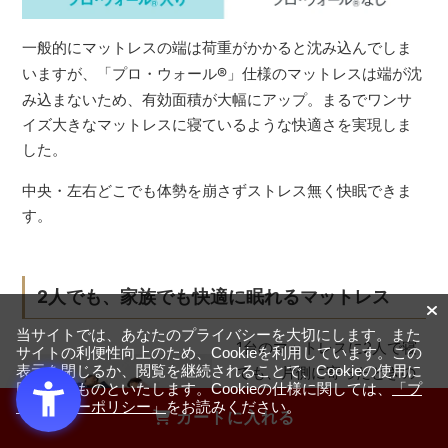
一般的にマットレスの端は荷重がかかると沈み込んでしま
いますが、「プロ・ウォール
®
」仕様のマットレスは端が沈
み込まないため、有効面積が大幅にアップ。まるでワンサ
イズ大きなマットレスに寝ているような快適さを実現しま
した。
中央・左右どこでも体勢を崩さずストレス無く快眠できま
す。
2人でも、家族でも快適に眠れるマットレス
当サイトでは、あなたのプライバシーを大切にします。また
1台のマットレスに2人で寝
サイトの利便性向上のため、Cookieを利用しています。この
表示を閉じるか、閲覧を継続されることで、Cookieの使用に
ても、片側に寄ったときの
同意するものといたします。Cookieの仕様に関しては、
「プ
沈み込みが少なく、相手の
ライバシーポリシー」
をお読みください。
カートに入れる
寝返りによる不快な横揺れ
も抑えられているため、快