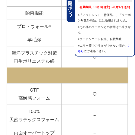
期間限定クーポン
有効期限：8月8日(土)～8月17日(月)
除菌機能
○
※「アウトレット・特価品」、「クーポ
ン対象外商品」には適用されません。
プロ・ウォール
®
○
※その他のクーポンとの併用は出来ませ
ん
羊毛綿
○
※クーポンコード転売、転載禁止
※エラー等でご注文ができない場合、
こ
ちら
にご連絡下さい。
海洋プラスチック対策
○
再生ポリエステル綿
GTF
○
高触感フォーム
100%
−
天然ラテックスフォーム
両面オーバートップ
−