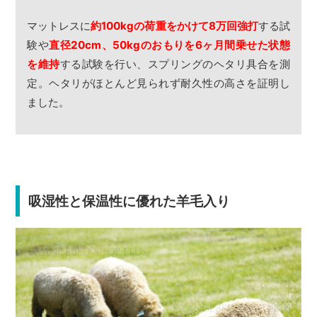
マットレスに
約100kgの荷重をかけて8万回強打
する試
験や
直径20cm、50kgのおもりを6ヶ月間乗せた状態
を維持
する試験を行い、スプリングのヘタリ具合を測
定。ヘタリがほとんど見られず耐久性の高さを証明し
ました。
吸湿性と保温性に優れた羊毛入り