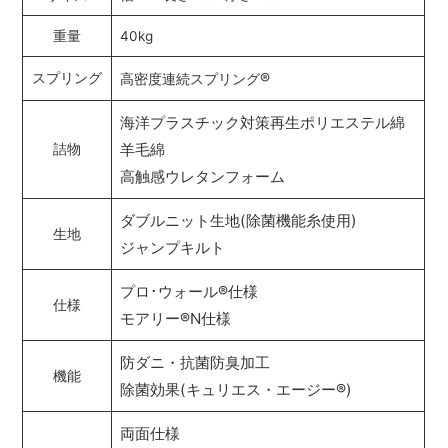
重量
40kg
®
スプリング
高密度連続スプリング
海洋プラスチック対策再生ポリエステル綿
羊毛綿
詰物
高触感ウレタンフォーム
ダブルニット生地(除菌機能糸使用)
生地
ジャンプキルト
プロ･ウォール
®
仕様
仕様
モアリー
®
N仕様
防ダニ・抗菌防臭加工
機能
除菌効果(キュリエス・エージー
®
)
両面仕様