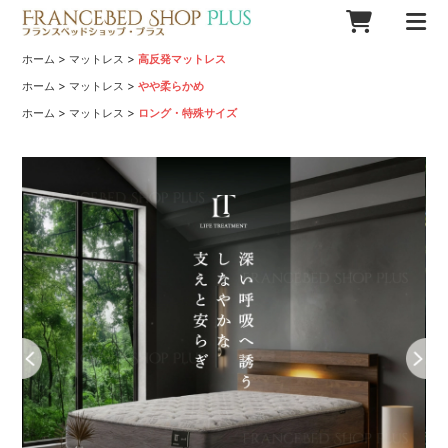
>
>
ホーム
マットレス
高反発マットレス
>
>
ホーム
マットレス
やや柔らかめ
>
>
ホーム
マットレス
ロング・特殊サイズ