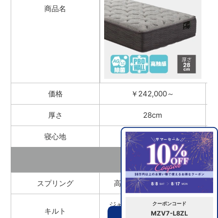
商品名
価格
￥242,000～
厚さ
28cm
寝心地
硬め/柔らかめ
スプリング
高密度連続スプリング
®
ジャンプキルト（スラッシ
クーポンコード
キルト
MZV7-L8ZL
ュ）