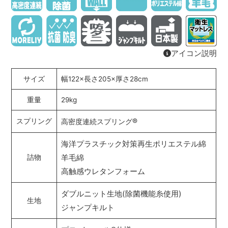
アイコン説明
サイズ
幅122×長さ205×厚さ28cm
重量
29kg
®
スプリング
高密度連続スプリング
海洋プラスチック対策再生ポリエステル綿
羊毛綿
詰物
高触感ウレタンフォーム
ダブルニット生地(除菌機能糸使用)
生地
ジャンプキルト