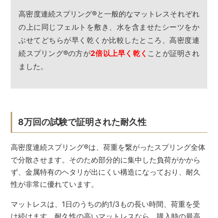
高密度連続スプリング
®
と一般的なマットレスそれぞれ
の上に同じフェルトを敷き、水を含ませたシーツをか
ぶせてどちらが早く乾くか比較したところ、高密度連
続スプリング
®
の方が
2倍以上早く乾く
ことが証明され
ました。
8万回の試験で証明された耐久性
高密度連続スプリング
®
は、荷重を繋がったスプリング全体
で分散させます。そのため部分的に集中した負荷がかから
ず、金属特有のヘタリが出にくい構造になっており、耐久
性が非常に優れています。
マットレスは、1日のうちの約1/3もの長い時間、荷重を受
け続けます。耐久性の高いマットレスなら、購入時の最高