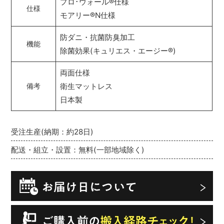
プロ･ウォール
®
仕様
仕様
モアリー
®
N仕様
防ダニ・抗菌防臭加工
機能
除菌効果(キュリエス・エージー
®
)
両面仕様
衛生マットレス
備考
日本製
受注生産(納期：約28日)
配送・組立・設置：無料(一部地域除く)