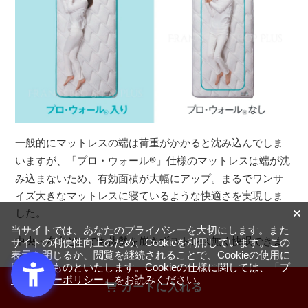
一般的にマットレスの端は荷重がかかると沈み込んでしま
いますが、「プロ・ウォール
®
」仕様のマットレスは端が沈
み込まないため、有効面積が大幅にアップ。まるでワンサ
イズ大きなマットレスに寝ているような快適さを実現しま
した。
当サイトでは、あなたのプライバシーを大切にします。また
中央・左右どこでも体勢を崩さずストレス無く快眠できま
サイトの利便性向上のため、Cookieを利用しています。この
表示を閉じるか、閲覧を継続されることで、Cookieの使用に
す。
同意するものといたします。Cookieの仕様に関しては、
「プ
ライバシーポリシー」
をお読みください。
カートに入れる