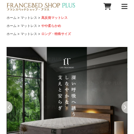
>
>
ホーム
マットレス
高反発マットレス
>
>
ホーム
マットレス
やや柔らかめ
>
>
ホーム
マットレス
ロング・特殊サイズ