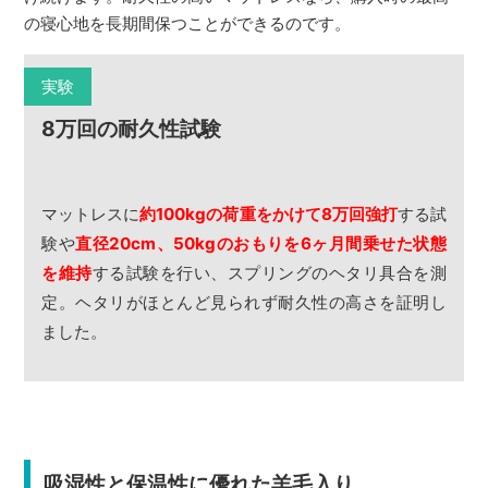
の寝心地を長期間保つことができるのです。
実験
8万回の耐久性試験
マットレスに
約100kgの荷重をかけて8万回強打
する試
験や
直径20cm、50kgのおもりを6ヶ月間乗せた状態
を維持
する試験を行い、スプリングのヘタリ具合を測
定。ヘタリがほとんど見られず耐久性の高さを証明し
ました。
吸湿性と保温性に優れた羊毛入り