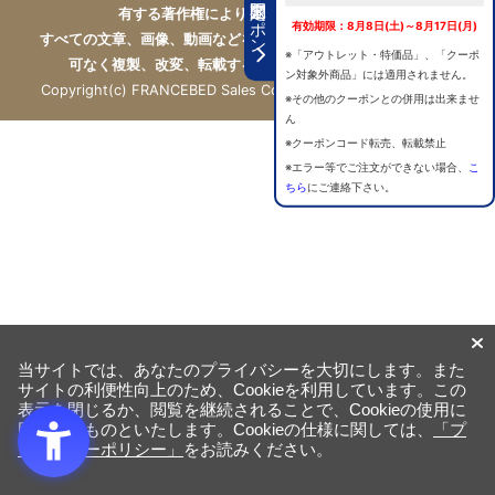
期間限定クーポン
有する著作権により保護されています。
有効期限：8月8日(土)～8月17日(月)
すべての文章、画像、動画などを、私的利用の範囲を超えて、許
※「アウトレット・特価品」、「クーポ
可なく複製、改変、転載することは禁じられています。
ン対象外商品」には適用されません。
Copyright(c) FRANCEBED Sales Co., ltd. All Rights Reserved.
※その他のクーポンとの併用は出来ませ
ん
※クーポンコード転売、転載禁止
※エラー等でご注文ができない場合、
こ
ちら
にご連絡下さい。
当サイトでは、あなたのプライバシーを大切にします。また
サイトの利便性向上のため、Cookieを利用しています。この
表示を閉じるか、閲覧を継続されることで、Cookieの使用に
同意するものといたします。Cookieの仕様に関しては、
「プ
ライバシーポリシー」
をお読みください。