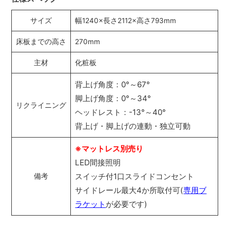
サイズ
幅1240×長さ2112×高さ793mm
床板までの高さ
270mm
主材
化粧板
背上げ角度：0°～67°
脚上げ角度：0°～34°
リクライニング
ヘッドレスト：-13°～40°
背上げ・脚上げの連動・独立可動
※マットレス別売り
LED間接照明
スイッチ付1口スライドコンセント
備考
サイドレール最大4か所取付可(
専用ブ
ラケット
が必要です)