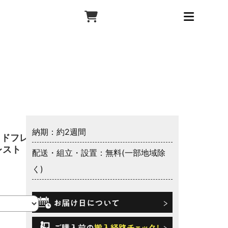
納期：約2週間
ッドフレー
レスト
配送・組立・設置：無料(一部地域除
く)