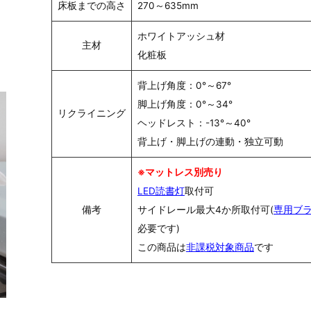
床板までの高さ
270～635mm
ホワイトアッシュ材
主材
化粧板
背上げ角度：0°～67°
脚上げ角度：0°～34°
リクライニング
ヘッドレスト：-13°～40°
背上げ・脚上げの連動・独立可動
※マットレス別売り
LED読書灯
取付可
備考
サイドレール最大4か所取付可(
専用ブ
必要です)
この商品は
非課税対象商品
です