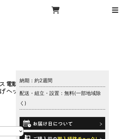
納期：約2週間
ス 電動ベ
上げ ヘッド
配送・組立・設置：無料(一部地域除
く)