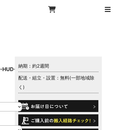
納期：約2週間
HUD-
配送・組立・設置：無料(一部地域除
く)