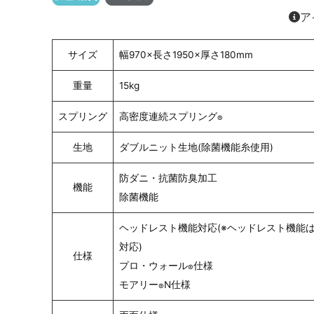
ア
サイズ
幅970×長さ1950×厚さ180mm
重量
15kg
スプリング
高密度連続スプリング
®
生地
ダブルニット生地(除菌機能糸使用)
防ダニ・抗菌防臭加工
機能
除菌機能
ヘッドレスト機能対応(※ヘッドレスト機能
対応)
仕様
プロ・ウォール
仕様
®
モアリー
N仕様
®