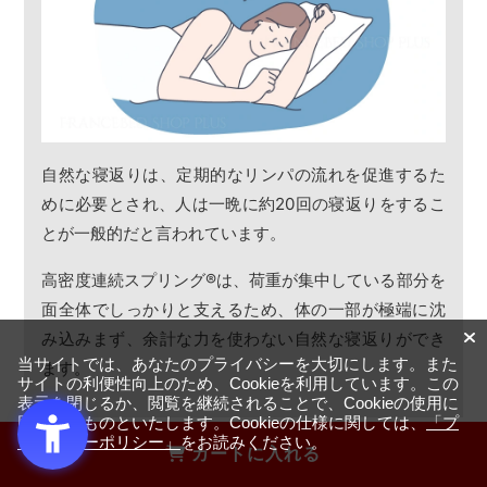
自然な寝返りは、定期的なリンパの流れを促進するた
めに必要とされ、人は一晩に約20回の寝返りをするこ
とが一般的だと言われています。
高密度連続スプリング
®
は、荷重が集中している部分を
面全体でしっかりと支えるため、体の一部が極端に沈
み込みまず、余計な力を使わない自然な寝返りができ
当サイトでは、あなたのプライバシーを大切にします。また
ます。
サイトの利便性向上のため、Cookieを利用しています。この
表示を閉じるか、閲覧を継続されることで、Cookieの使用に
同意するものといたします。Cookieの仕様に関しては、
「プ
ライバシーポリシー」
をお読みください。
カートに入れる