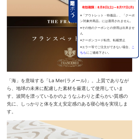
期間限定クーポン
有効期限：8月8日(土)～8月17日(月)
※「アウトレット・特価品」、「クーポ
ン対象外商品」には適用されません。
※その他のクーポンとの併用は出来ませ
ん
※クーポンコード転売、転載禁止
※エラー等でご注文ができない場合、
こ
ちら
にご連絡下さい。
「海」を意味する「La Mer(ラメール)」。上質でありなが
ら、地球の未来に配慮した素材を厳選して使用していま
す。波間を漂っているかのようなふわりと柔らかい質感の
先に、しっかりと体を支え安定感のある寝心地を実現しま
す。