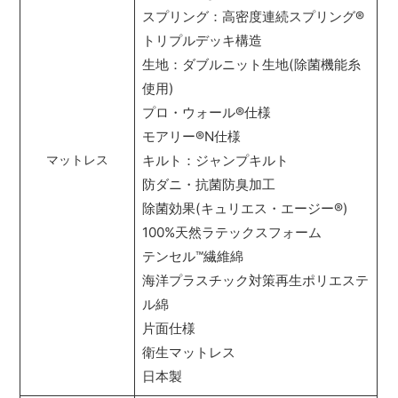
スプリング：高密度連続スプリング
®
トリプルデッキ構造
生地：ダブルニット生地(除菌機能糸
使用)
プロ・ウォール
®
仕様
モアリー
®
N仕様
キルト：ジャンプキルト
マットレス
防ダニ・抗菌防臭加工
除菌効果(キュリエス・エージー
®
)
100%天然ラテックスフォーム
テンセル
™
繊維綿
海洋プラスチック対策再生ポリエステ
ル綿
片面仕様
衛生マットレス
日本製