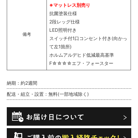
※マットレス別売り
抗菌塗装仕様
2段レッグ仕様
LED照明付き
備考
スイッチ付1口コンセント付き(向かっ
て左1箇所)
ホルムアルデヒド低減最高基準
F☆☆☆☆エフ・フォースター
納期：約2週間
配送・組立・設置：無料(一部地域除く)