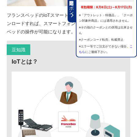
期間限定クーポン
有効期限：8月8日(土)～8月17日(月)
フランスベッドのIoTスマートリモコンなら、アプリをダウ
※「アウトレット・特価品」、「クーポ
ン対象外商品」には適用されません。
ンロードすれば、スマートフォンから電動リクライニング
※その他のクーポンとの併用は出来ませ
ベッドの操作が可能になります。
ん
※クーポンコード転売、転載禁止
※エラー等でご注文ができない場合、
こ
豆知識
ちら
にご連絡下さい。
IoTとは？