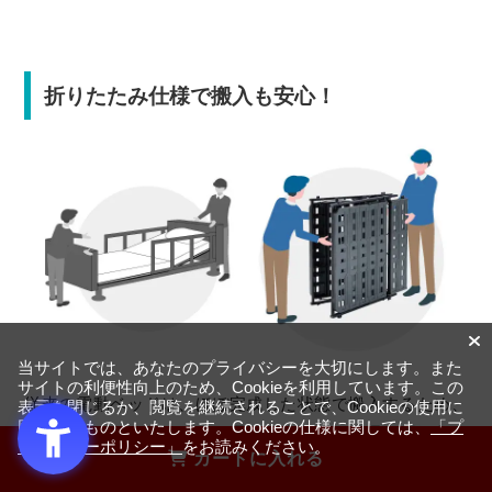
折りたたみ仕様で搬入も安心！
当サイトでは、あなたのプライバシーを大切にします。また
サイトの利便性向上のため、Cookieを利用しています。この
従来の電動ベッドは、ほぼ完成した状態で搬入するため、
表示を閉じるか、閲覧を継続されることで、Cookieの使用に
同意するものといたします。Cookieの仕様に関しては、
「プ
階段やエレベーター、狭い通路や廊下などを通れず搬入出
ライバシーポリシー」
をお読みください。
カートに入れる
来ないことがありました。