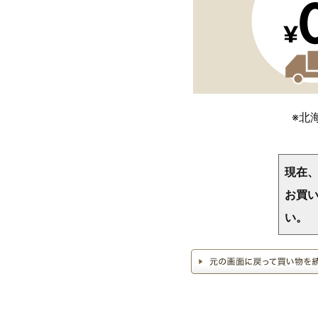
※北
現在
お買い
い。
>