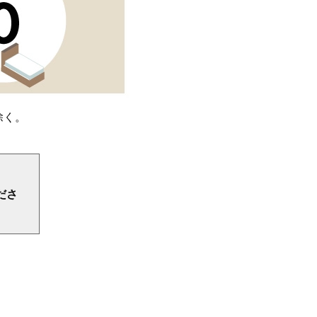
除く。
ださ