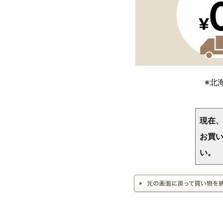
※北
現在
お買い
い。
>