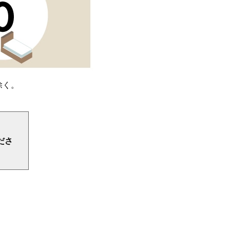
除く。
ださ