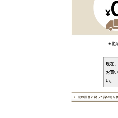
※北
現在
お買い
い。
>