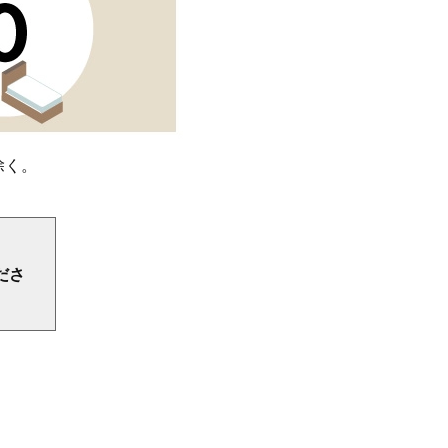
除く。
ださ