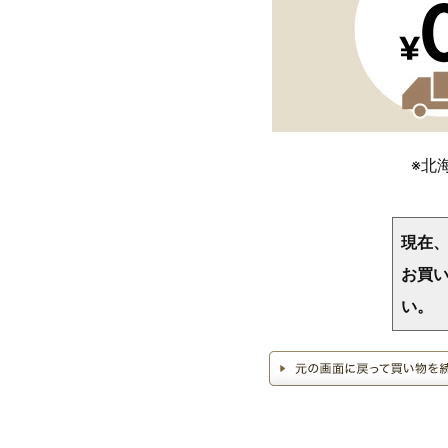
※北
現在
お買い
い。
>