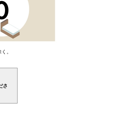
除く。
ださ